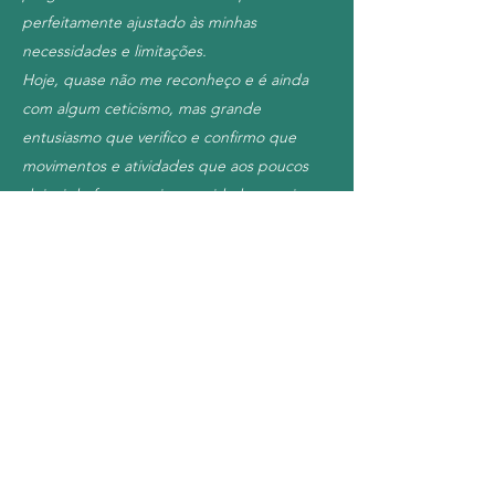
perfeitamente ajustado às minhas
necessidades e limitações.
Hoje, quase não me reconheço e é ainda
com algum ceticismo, mas grande
entusiasmo que verifico e confirmo que
movimentos e atividades que aos poucos
deixei de fazer por incapacidade, receio ou
apenas a certeza da dor associada, os tenho
vindo gradualmente a realizar com uma
mobilidade e facilidade que achei que
nunca mais poderia voltar a ter e que
dificilmente uma cirurgia me poderia ter
dado.
Há grandes probabilidades de continuar a
ter a hérnia que a cirurgia teria eliminado,
mas todo o equilíbrio que o meu corpo
necessitava e que consegui através da