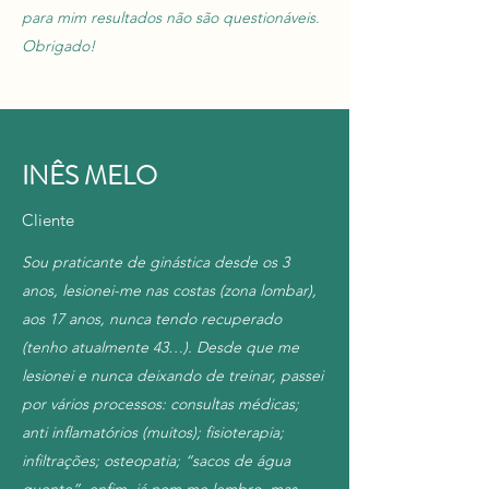
para mim resultados não são questionáveis.
Obrigado!
INÊS MELO
Cliente
Sou praticante de ginástica desde os 3
anos, lesionei-me nas costas (zona lombar),
aos 17 anos, nunca tendo recuperado
(tenho atualmente 43…). Desde que me
lesionei e nunca deixando de treinar, passei
por vários processos: consultas médicas;
anti inflamatórios (muitos); fisioterapia;
infiltrações; osteopatia; “sacos de água