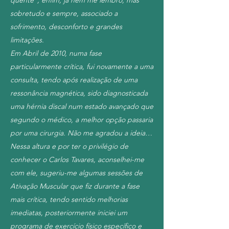
quente”, enfim, já nem me lembro, mas
sobretudo e sempre, associado a
sofrimento, desconforto e grandes
limitações.
Em Abril de 2010, numa fase
particularmente crítica, fui novamente a uma
consulta, tendo após realização de uma
ressonância magnética, sido diagnosticada
uma hérnia discal num estado avançado que
segundo o médico, a melhor opção passaria
por uma cirurgia. Não me agradou a ideia…
Nessa altura e por ter o privilégio de
conhecer o Carlos Tavares, aconselhei-me
com ele, sugeriu-me algumas sessões de
Ativação Muscular que fiz durante a fase
mais crítica, tendo sentido melhorias
imediatas, posteriormente iniciei um
programa de exercício físico específico e