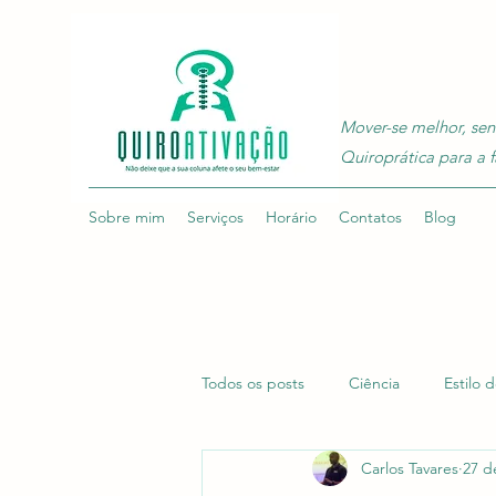
Mover-se melhor, sen
Quiroprática para a f
Sobre mim
Serviços
Horário
Contatos
Blog
Todos os posts
Ciência
Estilo 
Carlos Tavares
27 d