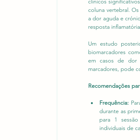
clínicos significati
coluna vertebral. Os
a dor aguda e cróni
resposta inflamatóri
Um estudo posterio
biomarcadores como 
em casos de dor lo
marcadores, pode co
Recomendações para
Frequência:
 Par
durante as prim
para 1 sessão 
individuais de c