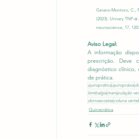
Gevers-Montoro, C., P
(2023). Urinary TNF-α 
neuroscience, 17, 120
Aviso Legal:
A informação dispo
prescrição. Deve c
diagnóstico clínico
de prática.
quiroprática
quiropráxia
d
lombalgia
manipulação ver
dornascostas
coluna verte
Quiroprática