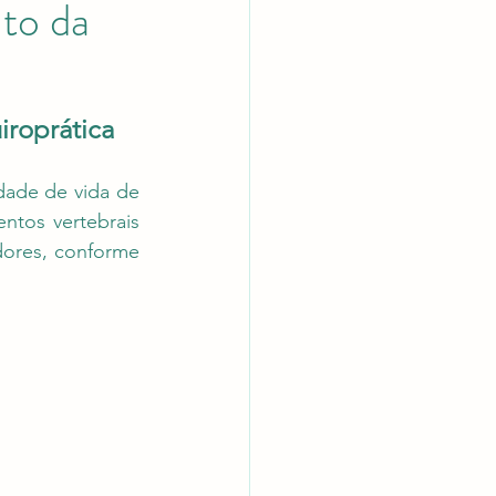
nto da
iroprática
ade de vida de 
tos vertebrais 
ores, conforme 