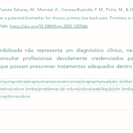
uente-Tobares, M., Monréal, A., Conesa-Buendía, F. M., Piché, M., & 
as a potential biomarker for chronic primary low back pain. Frontiers in 
7666. 
https://doi.org/10.3389/fnint.2023.1207666
nibilizada não representa um diagnóstico clínico, 
onsultar profissionais devidamente credenciados pa
, que possam prescrever tratamentos adequados dentro
or
quiropratica
terapeuticanaoconvencionais
terapiasmanuais
dor lombar 
tebral
coluna lombar
problemas de coluna
coluna
reabilitação
dor lomba
bral
dornacoluna