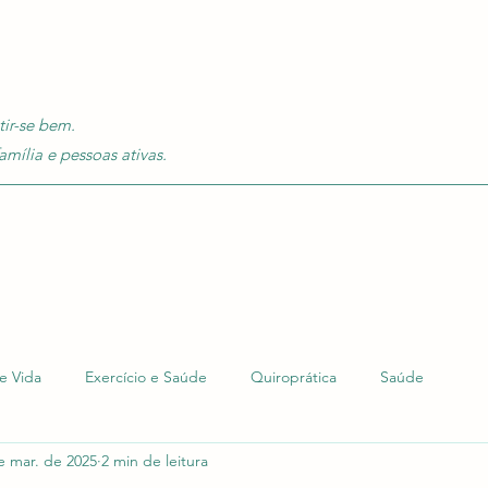
tir-se bem.
amília e pessoas ativas.
de Vida
Exercício e Saúde
Quiroprática
Saúde
e mar. de 2025
2 min de leitura