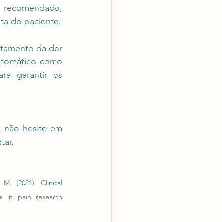
e recomendado, 
sta do paciente.
atamento da dor 
ntomático como 
ra garantir os 
 não hesite em 
tar.
. (2021). Clinical 
s in pain research 