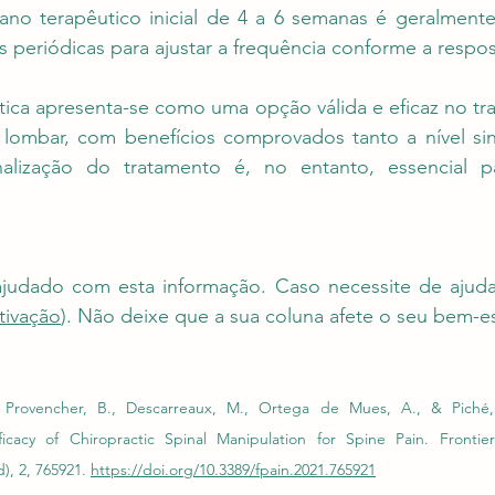
ano terapêutico inicial de 4 a 6 semanas é geralment
s periódicas para ajustar a frequência conforme a respo
tica apresenta-se como uma opção válida e eficaz no tr
e lombar, com benefícios comprovados tanto a nível si
nalização do tratamento é, no entanto, essencial pa
.
ajudado com esta informação. Caso necessite de ajuda
tivação
). Não deixe que a sua coluna afete o seu bem-es
 Provencher, B., Descarreaux, M., Ortega de Mues, A., & Piché, M
ficacy of Chiropractic Spinal Manipulation for Spine Pain. Frontier
), 2, 765921. 
https://doi.org/10.3389/fpain.2021.765921