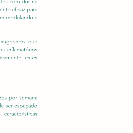
ntes com dor na 
nte eficaz para 
ém modulando a 
 sugerindo que 
 inflamatórios 
ivamente estes 
ões por semana 
de ser espaçado 
racterísticas 