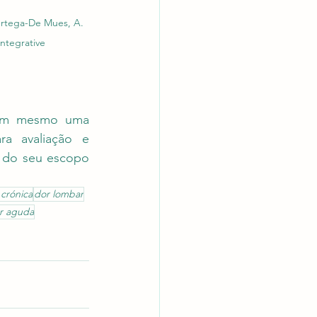
Ortega-De Mues, A. 
integrative 
nem mesmo uma 
ra avaliação e 
 do seu escopo 
crónica
dor lombar
r aguda