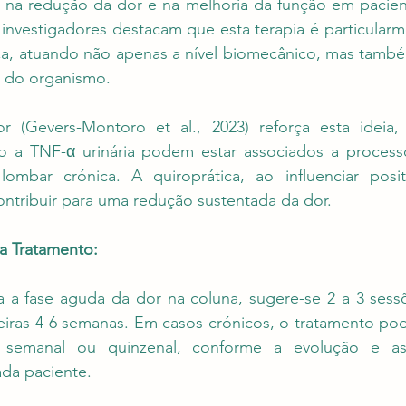
vos na redução da dor e na melhoria da função em pacie
 investigadores destacam que esta terapia é particularme
ca, atuando não apenas a nível biomecânico, mas tamb
a do organismo.
r (Gevers-Montoro et al., 2023) reforça esta ideia,
a TNF-α urinária podem estar associados a processos
mbar crónica. A quiroprática, ao influenciar posit
ntribuir para uma redução sustentada da dor.
 Tratamento:
a a fase aguda da dor na coluna, sugere-se 2 a 3 sess
eiras 4-6 semanas. Em casos crónicos, o tratamento po
semanal ou quinzenal, conforme a evolução e as ca
ada paciente.